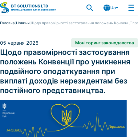
Ua
Головна
Новини
Щодо правомірності застосування положень Конвенції про
05 червня 2026
Моніторинг законодавства
Щодо правомірності застосування
положень Конвенції про уникнення
подвійного оподаткування при
виплаті доходів нерезидентам без
постійного представництва.