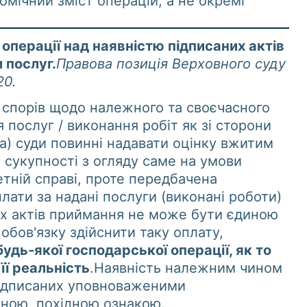
омічний зміст операцій, а не окремі
операції над наявністю підписаних актів
 послуг.
Правова позиція Верховного суду
20.
 спорів щодо належного та своєчасного
 послуг / виконання робіт як зі сторони
ка) суди повинні надавати оцінку вжитим
х сукупності з огляду саме на умови
етній справі, проте передбачена
ати за надані послуги (виконані роботи)
них актів приймання не може бути єдиною
 обов'язку здійснити таку оплату,
дь-якої господарської операції, як то
її реальність
.
Наявність належним чином
підписаних уповноваженими
нною, похідною ознакою.