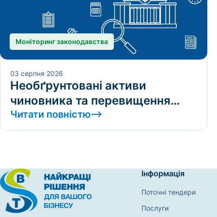
Моніторинг законодавства
03 серпня 2026
Необґрунтовані активи
чиновника та перевищення
службових повноважень:
Читати повністю
позиції ВС
Інформація
Поточні тендери
Послуги