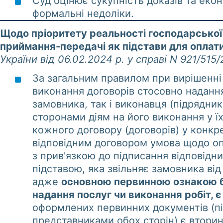
Суд оцінює сукупність доказів та екон
формальні недоліки.
Щодо пріоритету реальності господарської 
приймання-передачі як підстави для оплати
України від 06.02.2024 р. у справі N 921/515/
За загальним правилом при вирішенні
виконання договорів стосовно надання
замовника, так і виконавця (підрядни
сторонами діям на його виконання у ї
кожного договору (договорів) у конкр
відповідним договором умова щодо опл
з прив'язкою до підписання відповід
підставою, яка звільняє замовника від
адже
основною первинною ознакою бу
надання послуг чи виконання робіт, є 
оформлених первинних документів (
представниками обох сторін) є втори