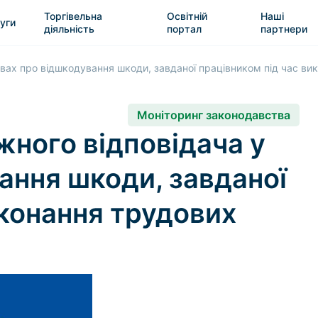
Торгівельна
Освітній
Наші
уги
діяльність
портал
партнери
ах про відшкодування шкоди, завданої працівником під час вик
Моніторинг законодавства
ного відповідача у
ання шкоди, завданої
иконання трудових