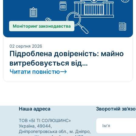
Моніторинг законодавства
02 серпня 2026
Підроблена довіреність: майно
витребовується від
добросовісного набувача
Читати повністю
незалежно від кількості
перепродажів
Наша адреса
Зворотній зв’язо
ТОВ «БІ ТІ СОЛЮШИНС»
Україна, 49044,
Дніпропетровська обл., м. Дніпро,