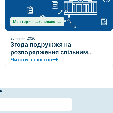
Моніторинг законодавства
25 липня 2026
Згода подружжя на
розпорядження спільним
майном: без неї договір
Читати повністю
недійсний лише за
недобросовісності контрагента
к