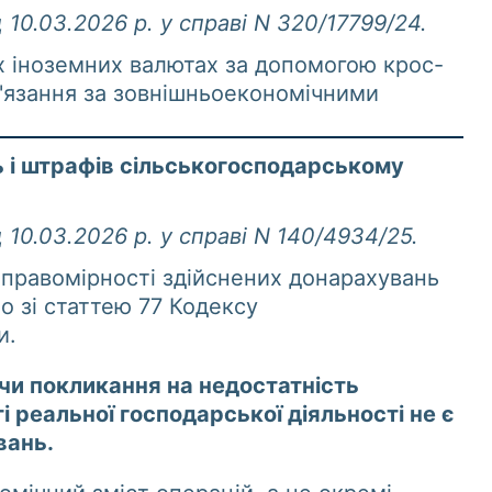
 10.03.2026 р. у справі N 320/17799/24.
х іноземних валютах за допомогою крос-
в'язання за зовнішньоекономічними
 і штрафів сільськогосподарському
 10.03.2026 р. у справі N 140/4934/25.
 правомірності здійснених донарахувань
о зі статтею 77 Кодексу
и.
чи покликання на недостатність
 реальної господарської діяльності не є
вань.